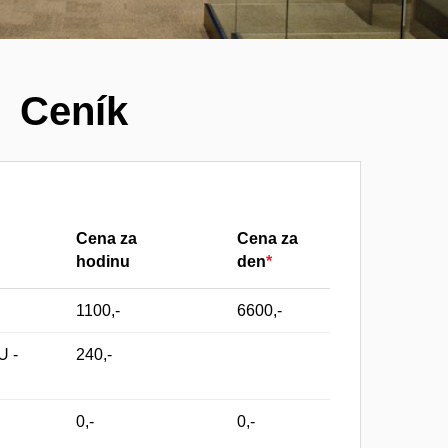
Ceník
Cena za
Cena za
hodinu
den
*
1100,-
6600,-
U -
240,-
0,-
0,-