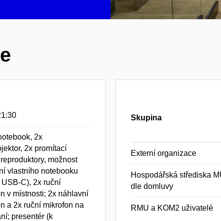
ce
21:30
Skupina
notebook, 2x
jektor, 2x promítací
Externí organizace
 reproduktory, možnost
ní vlastního notebooku
Hospodářská střediska M
 USB-C), 2x ruční
dle domluvy
n v místnosti; 2x náhlavní
n a 2x ruční mikrofon na
RMU a KOM2 uživatelé
í; presentér (k