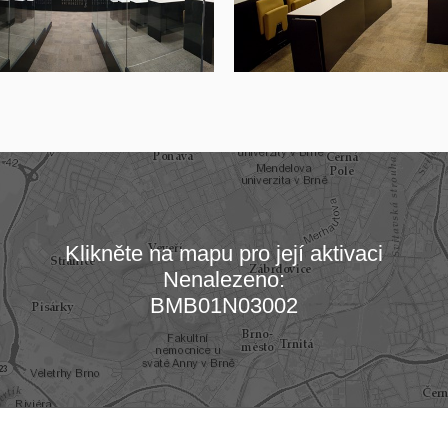
Klikněte na mapu pro její aktivaci
Nenalezeno:
Načítám mapu…
BMB01N03002