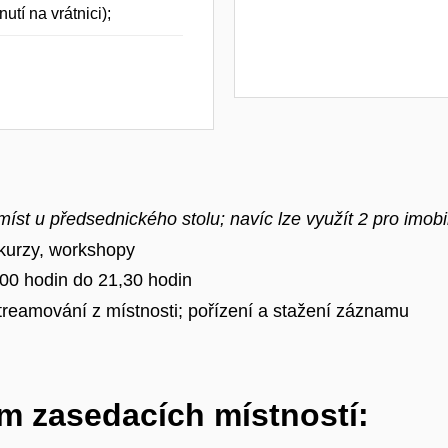
utí na vrátnici);
míst u předsednického stolu; navíc lze využít 2 pro imobi
kurzy, workshopy
,00 hodin do 21,30 hodin
treamování z místnosti; pořízení a stažení záznamu
m zasedacích místností: