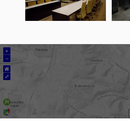
+
–
⌂
⤢