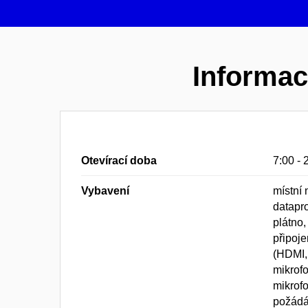
Informa
Otevírací doba
7:00 - 
Vybavení
místní 
datapro
plátno,
připoje
(HDMI,
mikrofo
mikrofo
požádán