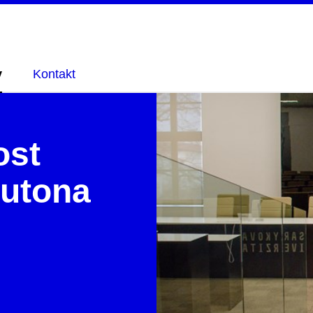
y
Kontakt
ost
rutona